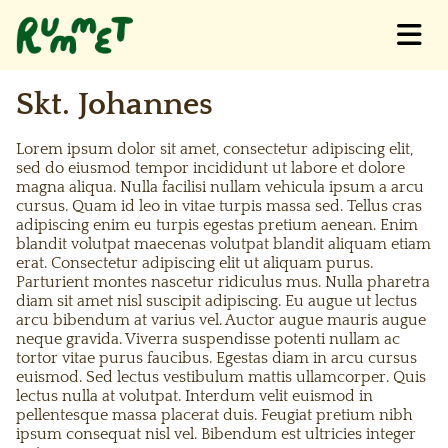
Skt. Johannes
Lorem ipsum dolor sit amet, consectetur adipiscing elit,
sed do eiusmod tempor incididunt ut labore et dolore
magna aliqua. Nulla facilisi nullam vehicula ipsum a arcu
cursus. Quam id leo in vitae turpis massa sed. Tellus cras
adipiscing enim eu turpis egestas pretium aenean. Enim
blandit volutpat maecenas volutpat blandit aliquam etiam
erat. Consectetur adipiscing elit ut aliquam purus.
Parturient montes nascetur ridiculus mus. Nulla pharetra
diam sit amet nisl suscipit adipiscing. Eu augue ut lectus
arcu bibendum at varius vel. Auctor augue mauris augue
neque gravida. Viverra suspendisse potenti nullam ac
tortor vitae purus faucibus. Egestas diam in arcu cursus
euismod. Sed lectus vestibulum mattis ullamcorper. Quis
lectus nulla at volutpat. Interdum velit euismod in
pellentesque massa placerat duis. Feugiat pretium nibh
ipsum consequat nisl vel. Bibendum est ultricies integer