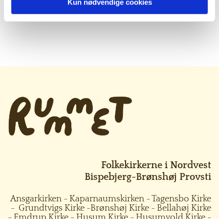
Kun nødvendige cookies
Folkekirkerne i Nordvest
Bispebjerg-Brønshøj Provsti
Ansgarkirken
-
Kaparnaumskirken
-
Tagensbo Kirke
-
Grundtvigs Kirke
-
Brønshøj Kirke
-
Bellahøj Kirke
-
Emdrup Kirke
-
Husum Kirke
-
Husumvold Kirke
-