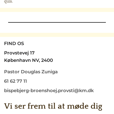
quis.
FIND OS
Provstevej 17
København NV, 2400
Pastor Douglas Zuniga
61 62 77 11
bispebjerg-broenshoej.provsti@km.dk
Vi ser frem til at møde dig