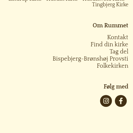
Tingbjerg Kirke
Om Rummet
Kontakt
Find din kirke
Tag del
Bispebjerg-Brønshøj Provsti
Folkekirken
Følg med
Log på ChurchDesk