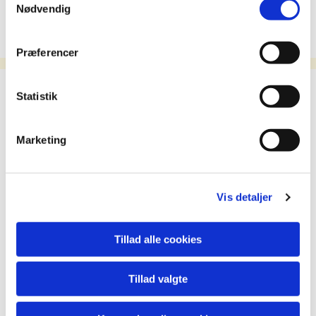
Nødvendig
Præferencer
Kommende begivenheder
Statistik
Marketing
Vis detaljer
Tillad alle cookies
Tillad valgte