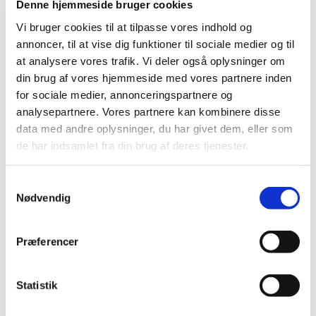
Denne hjemmeside bruger cookies
Vi bruger cookies til at tilpasse vores indhold og
annoncer, til at vise dig funktioner til sociale medier og til
at analysere vores trafik. Vi deler også oplysninger om
Product title two
din brug af vores hjemmeside med vores partnere inden
for sociale medier, annonceringspartnere og
analysepartnere. Vores partnere kan kombinere disse
Nunc gravida turpis a vehicula scelerisque.
Suspendisse faucibus, quam non tempor
data med andre oplysninger, du har givet dem, eller som
pulvinar, arcu massa commodo neque, id
de har indsamlet fra din brug af deres tjenester.
convallis diam justo molestie velit. Aliquam
dictum orci tortor. Morbi elit nunc, luctus at
consectetur vitae, porttitor a nibh. Class aptent
Samtykkevalg
taciti sociosqu ad litora torquent per conubia
Nødvendig
nostra, per inceptos himenaeos.
Button Text
Præferencer
Statistik