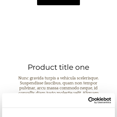
Product title one
Nunc gravida turpis a vehicula scelerisque.
Suspendisse faucibus, quam non tempor
pulvinar, arcu massa commodo neque, id
convallis diam justo molestie velit. Aliquam
dictum orci tortor. Morbi elit nunc, luctus at
consectetur vitae, porttitor a nibh.
Button Text