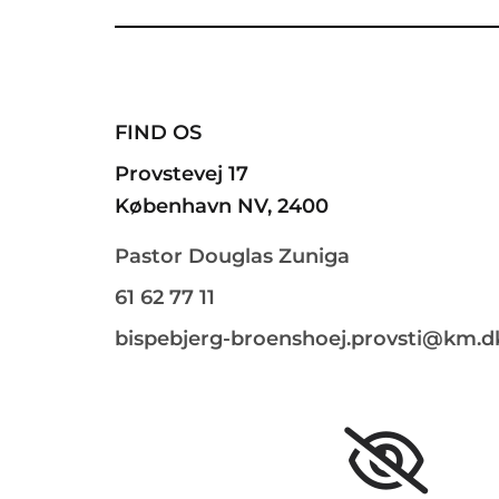
FIND OS
Provstevej 17
København NV, 2400
Pastor Douglas Zuniga
61 62 77 11
bispebjerg-broenshoej.provsti@km.d