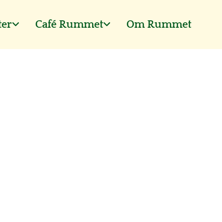
ter
Café Rummet
Om Rummet