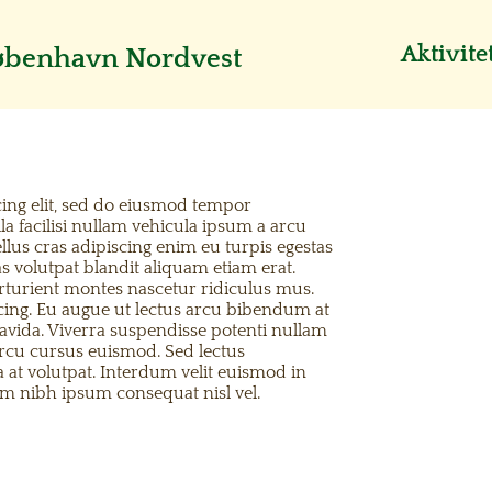
Aktivite
København Nordvest
cing elit, sed do eiusmod tempor
la facilisi nullam vehicula ipsum a arcu
ellus cras adipiscing enim eu turpis egestas
 volutpat blandit aliquam etiam erat.
arturient montes nascetur ridiculus mus.
scing. Eu augue ut lectus arcu bibendum at
avida. Viverra suspendisse potenti nullam
 arcu cursus euismod. Sed lectus
 at volutpat. Interdum velit euismod in
um nibh ipsum consequat nisl vel.