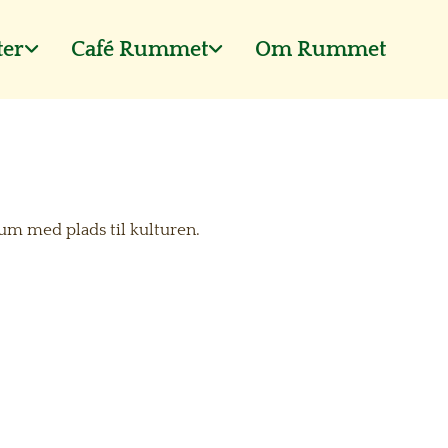
ter
Café Rummet
Om Rummet
um med plads til kulturen.