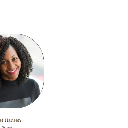
et Hansen
Præst