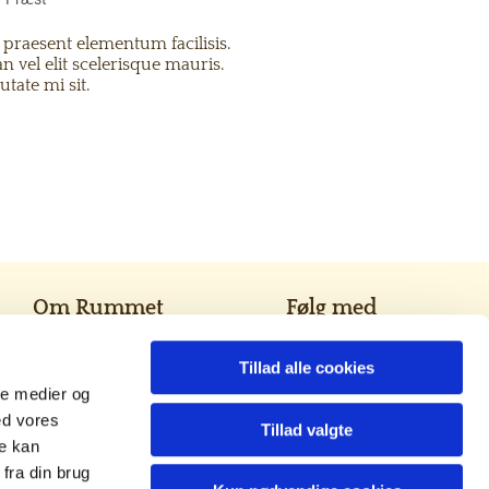
praesent elementum facilisis.
 vel elit scelerisque mauris.
tate mi sit.
Om Rummet
Følg med
Kontakt
Tillad alle cookies
Find din kirke
ale medier og
Tag del
ed vores
Brønshøj Provsti
Tillad valgte
re kan
Folkekirken
fra din brug