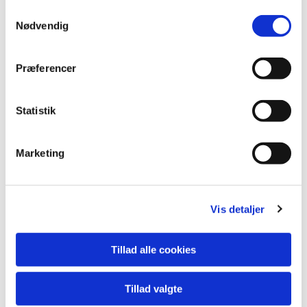
Samtykkevalg
Nødvendig
Du vil måske også kunne lide...
Præferencer
Statistik
Marketing
Vis detaljer
Tillad alle cookies
Tillad valgte